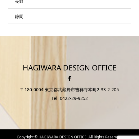
長野
静岡
HAGIWARA DESIGN OFFICE
〒180-0004 東京都武蔵野市吉祥寺本町2-33-2-205
Tel: 0422-29-9252
Copyright ©
HAGIWARA DESIGN OFFICE. All Rights Reserved.